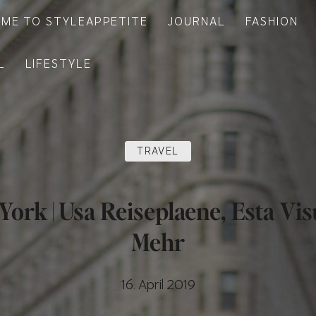
ME TO STYLEAPPETITE
JOURNAL
FASHION
L
LIFESTYLE
TRAVEL
York | Usa Reiseplaene, Esta Vi
Mehr
16. April 2019