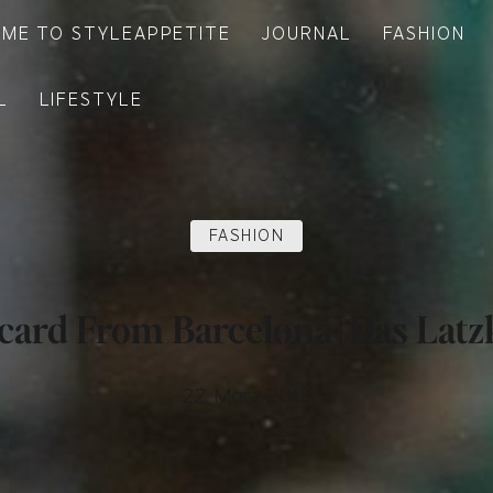
ME TO STYLEAPPETITE
JOURNAL
FASHION
L
LIFESTYLE
FASHION
card From Barcelona | Das Latz
22. März 2018