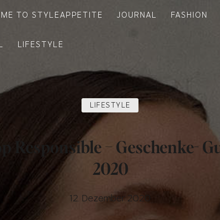
ME TO STYLEAPPETITE
JOURNAL
FASHION
L
LIFESTYLE
LIFESTYLE
p Responsible – Geschenke- G
2020
12. Dezember 2020