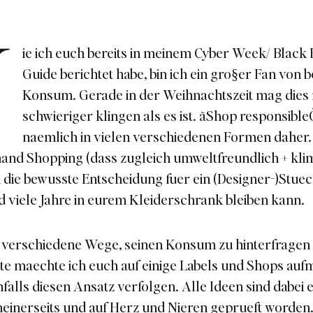
W
ie ich euch bereits in meinem
Cyber Week/ Black 
Guide
berichtet habe, bin ich ein gro§er Fan von
Konsum. Gerade in der Weihnachtszeit mag die
schwieriger klingen als es ist. ãShop responsib
naemlich in vielen verschiedenen Formen daher.
and Shopping (dass zugleich umweltfreundlich + kli
 die bewusste Entscheidung fuer ein (Designer-)Stuec
d viele Jahre in eurem Kleiderschrank bleiben kann.
le verschiedene Wege, seinen Konsum zu hinterfrage
te maechte ich euch auf einige Labels und Shops au
falls diesen Ansatz verfolgen. Alle Ideen sind dabei 
inerseits und auf Herz und Nieren geprueft worden