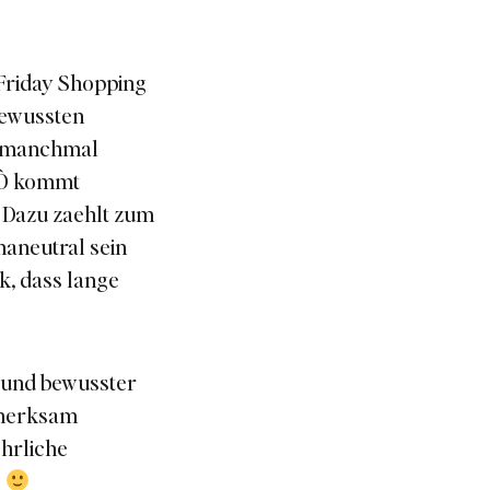
Friday Shopping
 bewussten
s manchmal
leÒ kommt
 Dazu zaehlt zum
maneutral sein
k, dass lange
n und bewusster
fmerksam
ehrliche
.