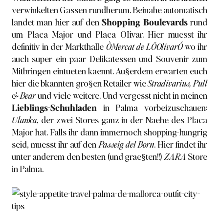
verwinkelten Gassen rundherum. Beinahe automatisch
landet man hier auf den
Shopping Boulevards
rund
um Placa Major und Placa OIivar. Hier muesst ihr
definitiv in der Markthalle
ÒMercat de LÕOlivarÓ
wo ihr
auch super ein paar Delikatessen und Souvenir zum
Mitbringen eintueten kaennt. Au§erdem erwarten euch
hier die bkannten gro§en Retailer wie
Stradivarius, Pull
& Bear
und viele weitere. Und vergesst nicht in meinen
Lieblings-Schuhladen
in Palma vorbeizuschauen:
Ulanka
, der zwei Stores ganz in der Naehe des Placa
Major hat. Falls ihr dann immernoch shopping-hungrig
seid, muesst ihr auf den
Passeig del Born
. Hier findet ihr
unter anderem den besten (und grae§ten!!)
ZARA
Store
in Palma.