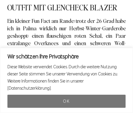
OUTFIT MIT GLENCHECK BLAZER
Ein kleiner Fun Fact am Rande: trotz der 26 Grad habe
ich in Palma wirklich nur Herbst-Winter-Garderobe
geshoppt: einen flauschigen roten Schal, ein Paar
extralange Overknees und einen schweren Woll-
Pullover in offwhite. Das hat zwar zum Zeitpunkt des
Wir schätzen Ihre Privatsphäre
Kaufs bei brennender Hitze recht wenig Sinn gemacht,
aber umso mehr bin ich nun stolz, dass ich so
Diese Website verwendet Cookies. Durch die weitere Nutzung
vorausschauend war. Mittlerweile fallen naemlich hier
dieser Seite stimmen Sie unserer Verwendung von Cookies zu.
in Berlin die Temperaturen auf 11 Grad und es ist grau
Weitere Informationen finden Sie in unserer
und regnerisch.
[Datenschutzerklärung].
OK
Ein weiteres Essential aus meiner Herbst-Garderobe ist
definitiv dieser
Glencheck-Blazer
, der bereits mit
nach Palma durfte. Mittlerweile ist der Trend wohl nicht
mehr zu uebersehen. Nachdem uns Gingham- und
Vichykaro also den Sommer versue§t haben, verbreitet